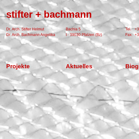
stifter + bachmann
Dr. Arch. Stifter Helmut
Bachla 5
Tel.
+3
Dr. Arch. Bachmann Angelika
I - 39030 Pfalzen (Bz)
Fax.
+3
Projekte
Aktuelles
Biog